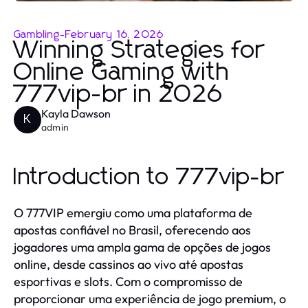
Gambling
-
February 16, 2026
Winning Strategies for
Online Gaming with
777vip-br in 2026
Kayla Dawson
K
admin
Introduction to 777vip-br
O 777VIP emergiu como uma plataforma de
apostas confiável no Brasil, oferecendo aos
jogadores uma ampla gama de opções de jogos
online, desde cassinos ao vivo até apostas
esportivas e slots. Com o compromisso de
proporcionar uma experiência de jogo premium, o