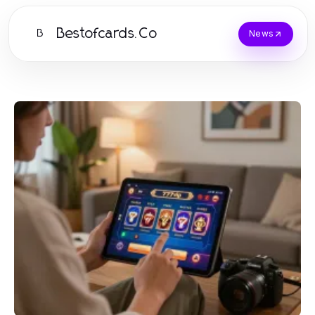
Bestofcards.Co
B
News