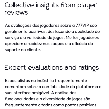
Collective insights from player
reviews
As avaliações dos jogadores sobre a 777VIP são
geralmente positivas, destacando a qualidade do
serviço e a variedade de jogos. Muitos jogadores
apreciam a rapidez nos saques e a eficácia do
suporte ao cliente.
Expert evaluations and ratings
Especialistas na indústria frequentemente
comentam sobre a confiabilidade da plataforma e
sua interface amigável. A análise das
funcionalidades e a diversidade de jogos são
frequentemente citadas como pontos positivos.