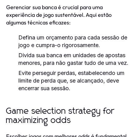
Gerenciar sua banca é crucial para uma
experiência de jogo sustentável. Aqui estão
algumas técnicas eficazes:
Defina um orçamento para cada sessão de
jogo e cumpra-o rigorosamente.
Divida sua banca em unidades de apostas
menores, para não gastar tudo de uma vez.
Evite perseguir perdas, estabelecendo um
limite de perda que, se alcançado, deve
encerrar sua sessão.
Game selection strategy for
maximizing odds
Escolher jogos com melhores odds é fundamental.