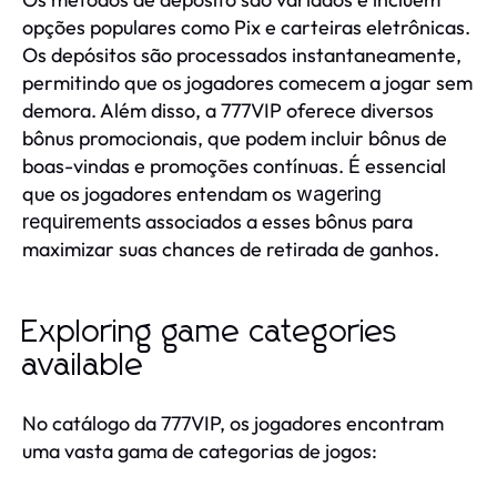
opções populares como Pix e carteiras eletrônicas.
Os depósitos são processados instantaneamente,
permitindo que os jogadores comecem a jogar sem
demora. Além disso, a 777VIP oferece diversos
bônus promocionais, que podem incluir bônus de
boas-vindas e promoções contínuas. É essencial
que os jogadores entendam os
wagering
associados a esses bônus para
requirements
maximizar suas chances de retirada de ganhos.
Exploring game categories
available
No catálogo da 777VIP, os jogadores encontram
uma vasta gama de categorias de jogos: